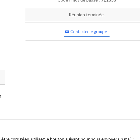
Réunion terminée.
Contacter le groupe
M
être corrigées, utilisez le bouton suivant pour nous envoyer un mail :