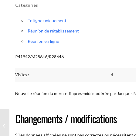
Catégories
En ligne uniquement
Réunion de rétablissement
Réunion en ligne
P41942/M28646/R28646
Visites :
4
Nouvelle réunion du mercredi après-midi modérée par Jacques 
Changements / modifications
AA Plus oultre (Mercredi)
Si les données affichées ne sont pas correctes ou nécessitent d'