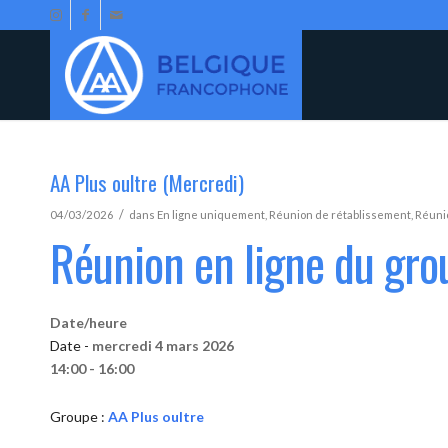
AA Plus oultre (Mercredi)
/
04/03/2026
dans
En ligne uniquement
,
Réunion de rétablissement
,
Réunio
Réunion en ligne du gro
Date/heure
Date -
mercredi 4 mars 2026
14:00 - 16:00
Groupe :
AA Plus oultre