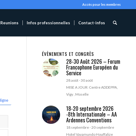
Accès pour les membres
Reunions
Infos professionnelles
Contact-infos
ÉVÈNEMENTS ET CONGRÈS
28-30 Août 2026 – Forum
Francophone Européen du
Service
28 août
-
30 août
MISE A JOUR: Centre ADDEPPA,
Vigy , Moselle
ligne
18-20 septembre 2026
-8th Internationale – AA
Ardennes Conventions
18 septembre
-
20 septembre
Hotel Vayamundo Houffalize