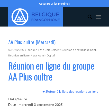
Accès pour les membres
AA Plus oultre (Mercredi)
/
03/09/2025
dans
En ligne uniquement
,
Réunion de rétablissement
,
/
Réunion en ligne
par
Admin Digital
Réunion en ligne du groupe
AA Plus oultre
Retour à la liste des réunions en ligne
Date/heure
Date -
mercredi 3 septembre 2025