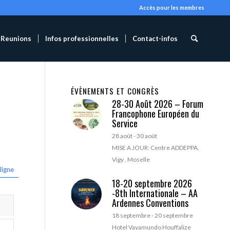
Accès pour les membres
Reunions
Infos professionnelles
Contact-infos
ÉVÈNEMENTS ET CONGRÈS
28-30 Août 2026 – Forum
Francophone Européen du
Service
28 août
-
30 août
MISE A JOUR: Centre ADDEPPA,
Vigy , Moselle
ligne
18-20 septembre 2026
-8th Internationale – AA
Ardennes Conventions
18 septembre
-
20 septembre
Hotel Vayamundo Houffalize