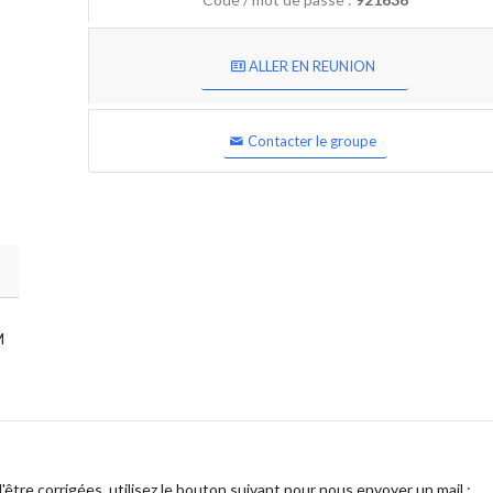
ALLER EN REUNION
Contacter le groupe
M
être corrigées, utilisez le bouton suivant pour nous envoyer un mail :