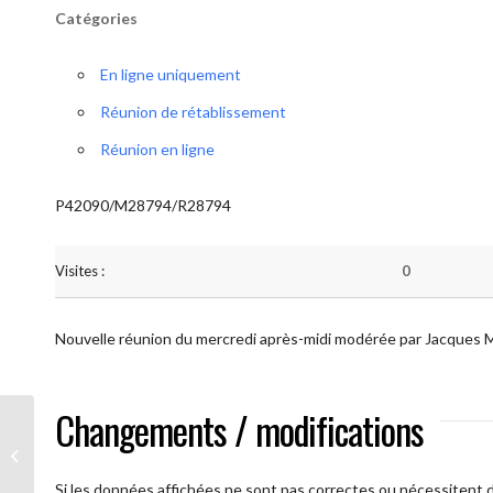
Catégories
En ligne uniquement
Réunion de rétablissement
Réunion en ligne
P42090/M28794/R28794
Visites :
0
Nouvelle réunion du mercredi après-midi modérée par Jacques 
Changements / modifications
AA Plus oultre (Mercredi)
Si les données affichées ne sont pas correctes ou nécessitent d'