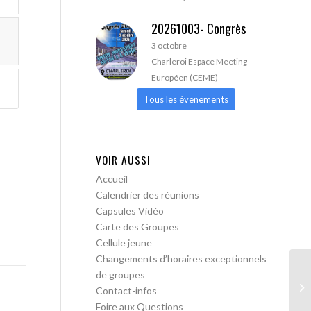
20261003- Congrès
3 octobre
Charleroi Espace Meeting
Européen (CEME)
Tous les évenements
VOIR AUSSI
Accueil
Calendrier des réunions
Capsules Vidéo
Carte des Groupes
Cellule jeune
Changements d’horaires exceptionnels
de groupes
AA
Contact-infos
Foire aux Questions