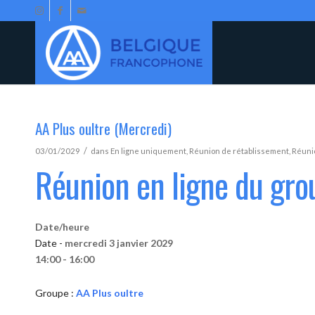
AA Plus oultre (Mercredi)
/
03/01/2029
dans
En ligne uniquement
,
Réunion de rétablissement
,
Réunio
Réunion en ligne du gro
Date/heure
Date -
mercredi 3 janvier 2029
14:00 - 16:00
Groupe :
AA Plus oultre