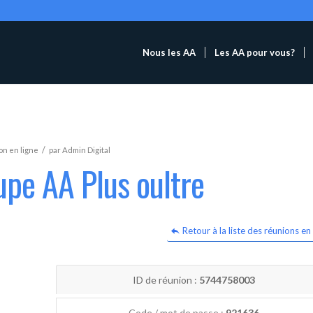
Nous les AA
Les AA pour vous?
/
n en ligne
par
Admin Digital
upe AA Plus oultre
Retour à la liste des réunions en 
ID de réunion :
5744758003
Code / mot de passe :
921636