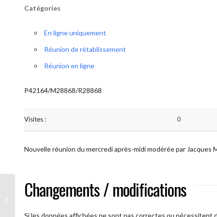
Catégories
En ligne uniquement
Réunion de rétablissement
Réunion en ligne
P42164/M28868/R28868
Visites :
0
Nouvelle réunion du mercredi après-midi modérée par Jacques 
Changements / modifications
AA Plus oultre (Mercredi)
Si les données affichées ne sont pas correctes ou nécessitent d'