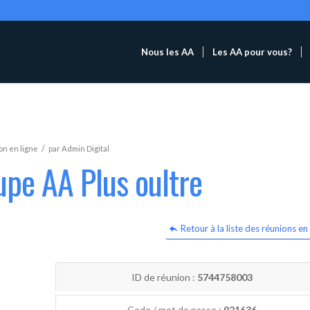
Nous les AA
Les AA pour vous?
/
n en ligne
par
Admin Digital
upe AA Plus oultre
Retour à la liste des réunions en 
ID de réunion :
5744758003
Code / mot de passe :
921636