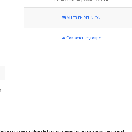
ALLER EN REUNION
Contacter le groupe
M
être corrigées, utilisez le bouton suivant pour nous envoyer un mail :