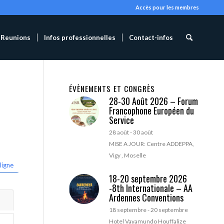
Accès pour les membres
Reunions
Infos professionnelles
Contact-infos
ÉVÈNEMENTS ET CONGRÈS
28-30 Août 2026 – Forum
Francophone Européen du
Service
28 août
-
30 août
MISE A JOUR: Centre ADDEPPA,
Vigy , Moselle
ligne
18-20 septembre 2026
-8th Internationale – AA
Ardennes Conventions
18 septembre
-
20 septembre
Hotel Vayamundo Houffalize