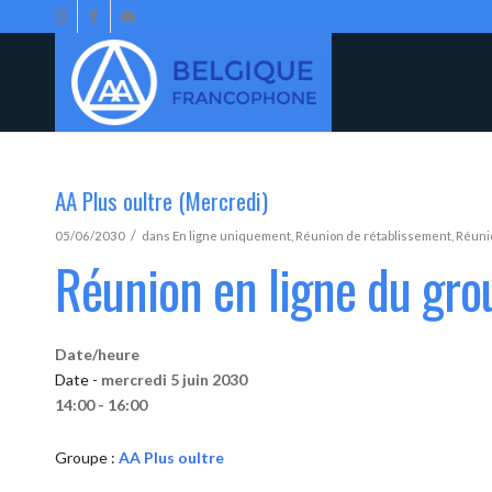
AA Plus oultre (Mercredi)
/
05/06/2030
dans
En ligne uniquement
,
Réunion de rétablissement
,
Réunio
Réunion en ligne du gro
Date/heure
Date -
mercredi 5 juin 2030
14:00 - 16:00
Groupe :
AA Plus oultre