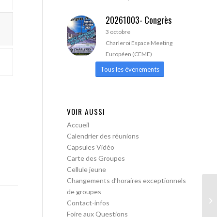
20261003- Congrès
3 octobre
Charleroi Espace Meeting
Européen (CEME)
Tous les évenements
VOIR AUSSI
Accueil
Calendrier des réunions
Capsules Vidéo
Carte des Groupes
Cellule jeune
Changements d’horaires exceptionnels
de groupes
AA
Contact-infos
Foire aux Questions