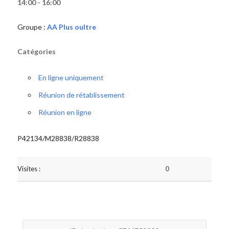
14:00 - 16:00
Groupe :
AA Plus oultre
Catégories
En ligne uniquement
Réunion de rétablissement
Réunion en ligne
P42134/M28838/R28838
Visites :
0