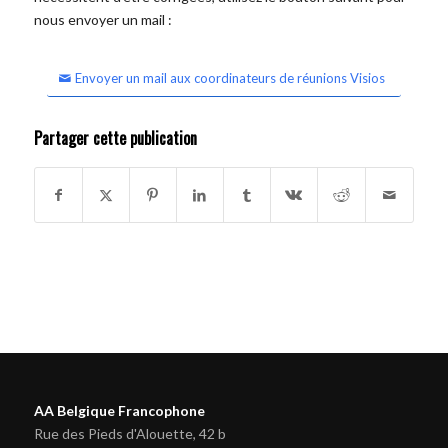
nous envoyer un mail :
Envoyer un mail aux coordinateurs de réunions Visios
Partager cette publication
AA Belgique Francophone
Rue des Pieds d'Alouette, 42 b