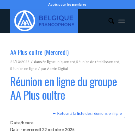
Accès pour les membres
AA Plus oultre (Mercredi)
/
22/10/2025
dans
En ligne uniquement
,
Réunion de rétablissement
,
/
Réunion en ligne
par
Admin Digital
Réunion en ligne du groupe
AA Plus oultre
Retour à la liste des réunions en ligne
Date/heure
Date -
mercredi 22 octobre 2025