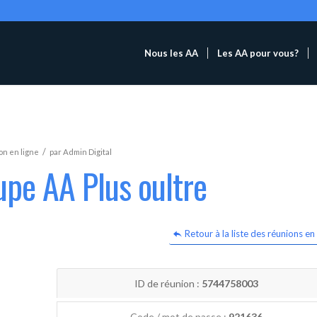
Nous les AA
Les AA pour vous?
/
n en ligne
par
Admin Digital
upe AA Plus oultre
Retour à la liste des réunions en 
ID de réunion :
5744758003
Code / mot de passe :
921636