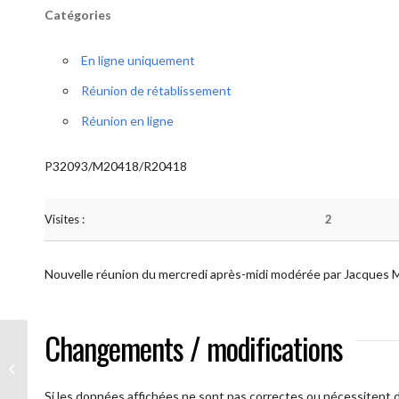
Catégories
En ligne uniquement
Réunion de rétablissement
Réunion en ligne
P32093/M20418/R20418
Visites :
2
Nouvelle réunion du mercredi après-midi modérée par Jacques 
Changements / modifications
AA Plus oultre (Mercredi)
Si les données affichées ne sont pas correctes ou nécessitent d'