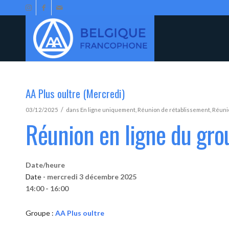
AA Plus oultre (Mercredi)
/
03/12/2025
dans
En ligne uniquement
,
Réunion de rétablissement
,
Réunio
Réunion en ligne du gro
Date/heure
Date -
mercredi 3 décembre 2025
14:00 - 16:00
Groupe :
AA Plus oultre