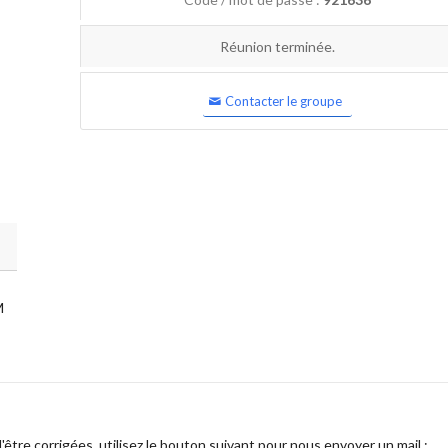
Réunion terminée.
Contacter le groupe
M
être corrigées, utilisez le bouton suivant pour nous envoyer un mail :