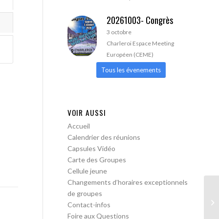
20261003- Congrès
3 octobre
Charleroi Espace Meeting
Européen (CEME)
Tous les évenements
VOIR AUSSI
Accueil
Calendrier des réunions
Capsules Vidéo
Carte des Groupes
Cellule jeune
Changements d’horaires exceptionnels
de groupes
AA
Contact-infos
Foire aux Questions