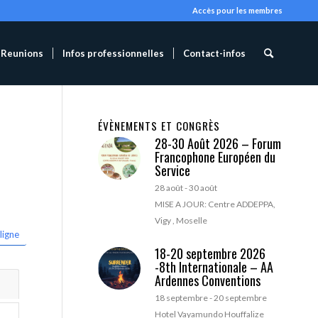
Accès pour les membres
Reunions
Infos professionnelles
Contact-infos
ÉVÈNEMENTS ET CONGRÈS
28-30 Août 2026 – Forum
Francophone Européen du
Service
28 août
-
30 août
MISE A JOUR: Centre ADDEPPA,
Vigy , Moselle
ligne
18-20 septembre 2026
-8th Internationale – AA
Ardennes Conventions
18 septembre
-
20 septembre
Hotel Vayamundo Houffalize