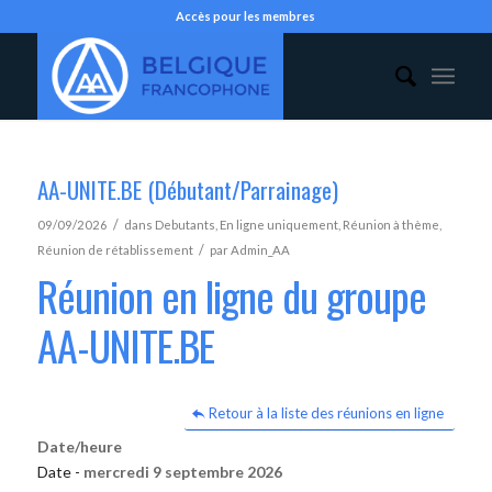
Accès pour les membres
AA-UNITE.BE (Débutant/Parrainage)
/
09/09/2026
dans
Debutants
,
En ligne uniquement
,
Réunion à thème
,
/
Réunion de rétablissement
par
Admin_AA
Réunion en ligne du groupe
AA-UNITE.BE
Retour à la liste des réunions en ligne
Date/heure
Date -
mercredi 9 septembre 2026