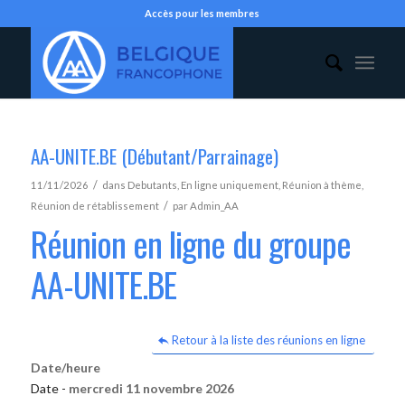
Accès pour les membres
AA-UNITE.BE (Débutant/Parrainage)
/
11/11/2026
dans
Debutants
,
En ligne uniquement
,
Réunion à thème
,
/
Réunion de rétablissement
par
Admin_AA
Réunion en ligne du groupe
AA-UNITE.BE
Retour à la liste des réunions en ligne
Date/heure
Date -
mercredi 11 novembre 2026