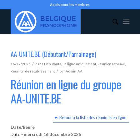
Accès pour les membres
AA-UNITE.BE (Débutant/Parrainage)
/
16/12/2026
dans
Debutants
,
En ligne uniquement
,
Réunion à thème
,
/
Réunion de rétablissement
par
Admin_AA
Réunion en ligne du groupe
AA-UNITE.BE
Retour à la liste des réunions en ligne
Date/heure
Date -
mercredi 16 décembre 2026