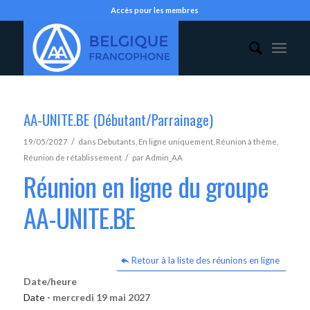
Accès pour les membres
AA-UNITE.BE (Débutant/Parrainage)
/
19/05/2027
dans
Debutants
,
En ligne uniquement
,
Réunion à thème
,
/
Réunion de rétablissement
par
Admin_AA
Réunion en ligne du groupe
AA-UNITE.BE
Retour à la liste des réunions en ligne
Date/heure
Date -
mercredi 19 mai 2027