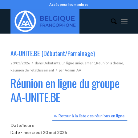
Accès pour les membres
AA-UNITE.BE (Débutant/Parrainage)
/
20/05/2026
dans
Debutants
,
En ligne uniquement
,
Réunion à thème
,
/
Réunion de rétablissement
par
Admin_AA
Réunion en ligne du groupe
AA-UNITE.BE
Retour à la liste des réunions en ligne
Date/heure
Date -
mercredi 20 mai 2026