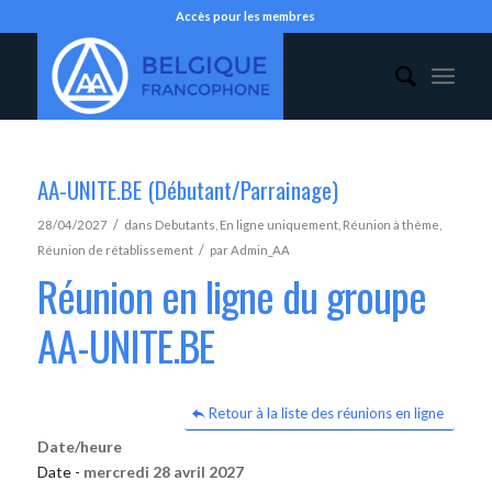
Accès pour les membres
AA-UNITE.BE (Débutant/Parrainage)
/
28/04/2027
dans
Debutants
,
En ligne uniquement
,
Réunion à thème
,
/
Réunion de rétablissement
par
Admin_AA
Réunion en ligne du groupe
AA-UNITE.BE
Retour à la liste des réunions en ligne
Date/heure
Date -
mercredi 28 avril 2027