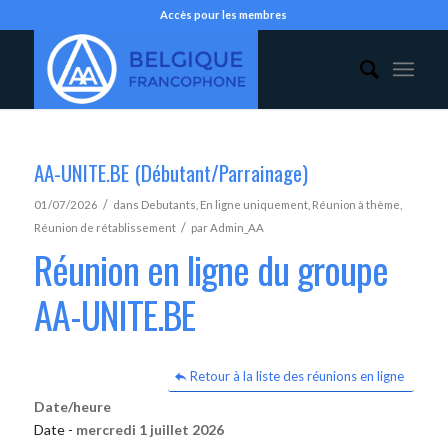
Accès pour les membres
AA-UNITE.BE (Débutant/Parrainage)
/
01/07/2026
dans
Debutants
,
En ligne uniquement
,
Réunion à thème
,
/
Réunion de rétablissement
par
Admin_AA
Réunion en ligne du groupe
AA-UNITE.BE
Retour à la liste des réunions en ligne
Date/heure
Date -
mercredi 1 juillet 2026