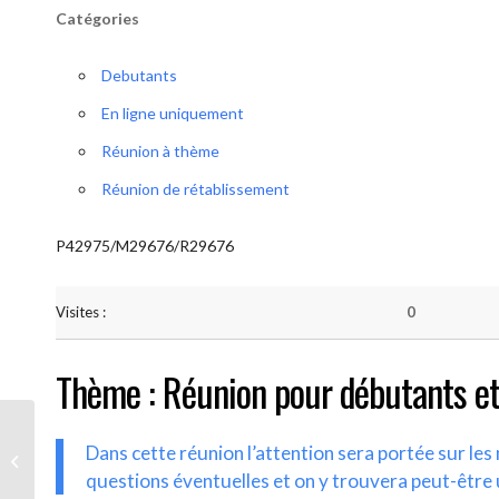
Catégories
Debutants
En ligne uniquement
Réunion à thème
Réunion de rétablissement
P42975/M29676/R29676
Visites :
0
Thème : Réunion pour débutants et
Dans cette réunion l’attention sera portée sur le
AA-UNITE.BE (Débutant/Parrainage)
questions éventuelles et on y trouvera peut-être 