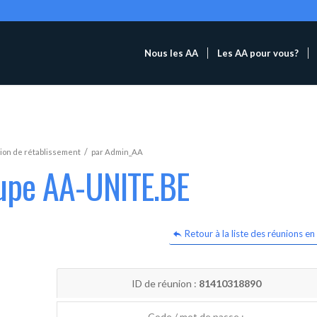
Nous les AA
Les AA pour vous?
/
ion de rétablissement
par
Admin_AA
oupe AA-UNITE.BE
Retour à la liste des réunions en 
ID de réunion :
81410318890
Code / mot de passe :