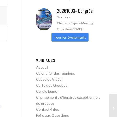
20261003- Congrès
3 octobre
Charleroi Espace Meeting
Européen (CEME)
Tous les évenements
VOIR AUSSI
Accueil
Calendrier des réunions
Capsules Vidéo
Carte des Groupes
Cellule jeune
Changements d’horaires exceptionnels
de groupes
x
AA
Contact-infos
Foire aux Questions