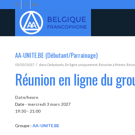
AA-UNITE.BE (Débutant/Parrainage)
/
03/03/2027
dans
Debutants
,
En ligne uniquement
,
Réunion à thème
,
Réun
Réunion en ligne du gr
Date/heure
Date -
mercredi 3 mars 2027
19:30 - 21:00
Groupe :
AA-UNITE.BE