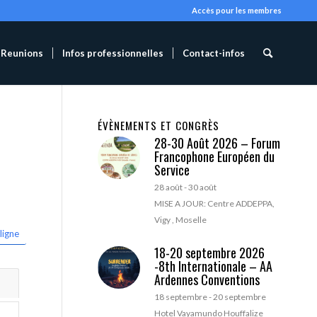
Accès pour les membres
Reunions
Infos professionnelles
Contact-infos
ÉVÈNEMENTS ET CONGRÈS
28-30 Août 2026 – Forum
Francophone Européen du
Service
28 août
-
30 août
MISE A JOUR: Centre ADDEPPA,
Vigy , Moselle
ligne
18-20 septembre 2026
-8th Internationale – AA
Ardennes Conventions
18 septembre
-
20 septembre
Hotel Vayamundo Houffalize