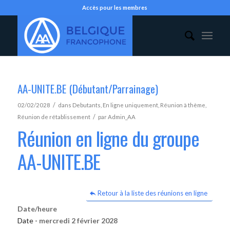
Accès pour les membres
AA-UNITE.BE (Débutant/Parrainage)
/
02/02/2028
dans
Debutants
,
En ligne uniquement
,
Réunion à thème
,
/
Réunion de rétablissement
par
Admin_AA
Réunion en ligne du groupe
AA-UNITE.BE
Retour à la liste des réunions en ligne
Date/heure
Date -
mercredi 2 février 2028