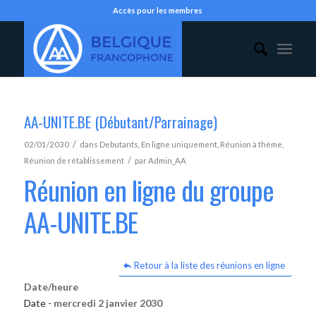
Accès pour les membres
AA-UNITE.BE (Débutant/Parrainage)
/
02/01/2030
dans
Debutants
,
En ligne uniquement
,
Réunion à thème
,
/
Réunion de rétablissement
par
Admin_AA
Réunion en ligne du groupe
AA-UNITE.BE
Retour à la liste des réunions en ligne
Date/heure
Date -
mercredi 2 janvier 2030