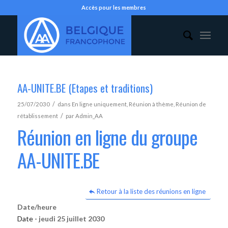
Accès pour les membres
AA-UNITE.BE (Etapes et traditions)
/
25/07/2030
dans
En ligne uniquement
,
Réunion à thème
,
Réunion de
/
rétablissement
par
Admin_AA
Réunion en ligne du groupe
AA-UNITE.BE
Retour à la liste des réunions en ligne
Date/heure
Date -
jeudi 25 juillet 2030