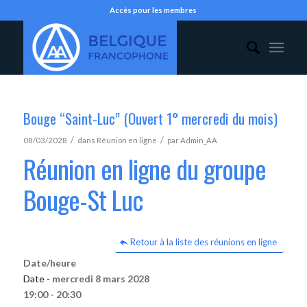
Accès pour les membres
Bouge “Saint-Luc” (Ouvert 1° mercredi du mois)
/
/
08/03/2028
dans
Réunion en ligne
par
Admin_AA
Réunion en ligne du groupe
Bouge-St Luc
Retour à la liste des réunions en ligne
Date/heure
Date -
mercredi 8 mars 2028
19:00 - 20:30