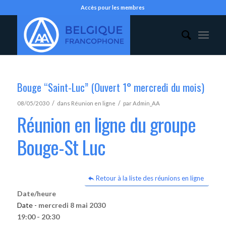
Accès pour les membres
Bouge “Saint-Luc” (Ouvert 1° mercredi du mois)
/
/
08/05/2030
dans
Réunion en ligne
par
Admin_AA
Réunion en ligne du groupe
Bouge-St Luc
Retour à la liste des réunions en ligne
Date/heure
Date -
mercredi 8 mai 2030
19:00 - 20:30