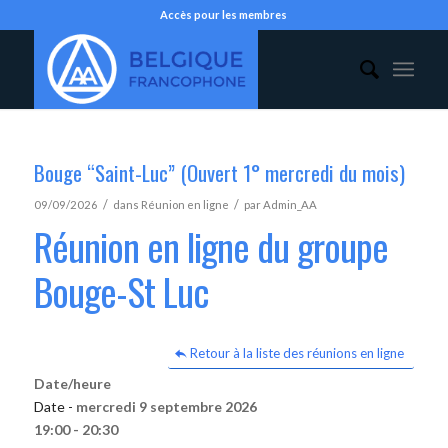
Accès pour les membres
Bouge “Saint-Luc” (Ouvert 1° mercredi du mois)
/
/
09/09/2026
dans
Réunion en ligne
par
Admin_AA
Réunion en ligne du groupe
Bouge-St Luc
Retour à la liste des réunions en ligne
Date/heure
Date -
mercredi 9 septembre 2026
19:00 - 20:30