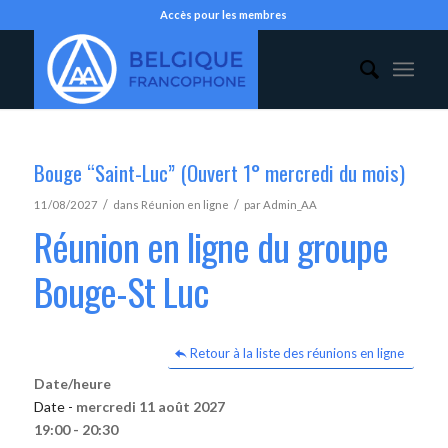
Accès pour les membres
Bouge “Saint-Luc” (Ouvert 1° mercredi du mois)
/
/
11/08/2027
dans
Réunion en ligne
par
Admin_AA
Réunion en ligne du groupe
Bouge-St Luc
Retour à la liste des réunions en ligne
Date/heure
Date -
mercredi 11 août 2027
19:00 - 20:30