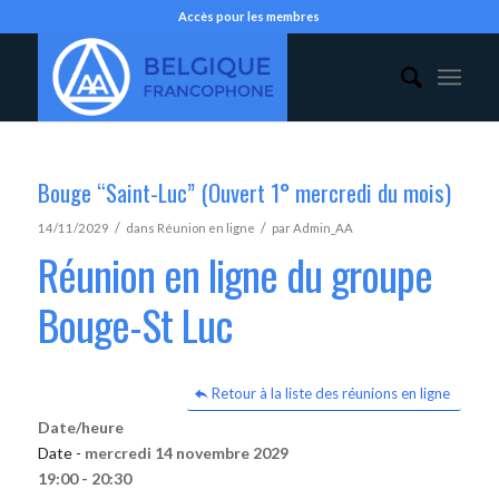
Accès pour les membres
Bouge “Saint-Luc” (Ouvert 1° mercredi du mois)
/
/
14/11/2029
dans
Réunion en ligne
par
Admin_AA
Réunion en ligne du groupe
Bouge-St Luc
Retour à la liste des réunions en ligne
Date/heure
Date -
mercredi 14 novembre 2029
19:00 - 20:30