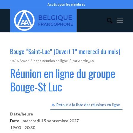
Accès pour les membres
Bouge “Saint-Luc” (Ouvert 1° mercredi du mois)
/
/
15/09/2027
dans
Réunion en ligne
par
Admin_AA
Réunion en ligne du groupe
Bouge-St Luc
Retour à la liste des réunions en ligne
Date/heure
Date -
mercredi 15 septembre 2027
19:00 - 20:30