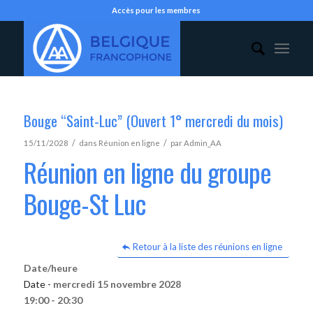
Accès pour les membres
Bouge “Saint-Luc” (Ouvert 1° mercredi du mois)
/
/
15/11/2028
dans
Réunion en ligne
par
Admin_AA
Réunion en ligne du groupe
Bouge-St Luc
Retour à la liste des réunions en ligne
Date/heure
Date -
mercredi 15 novembre 2028
19:00 - 20:30