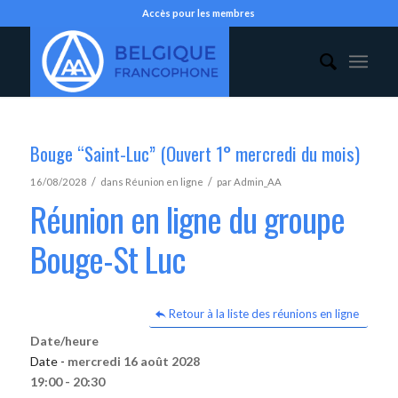
Accès pour les membres
Bouge “Saint-Luc” (Ouvert 1° mercredi du mois)
/
/
16/08/2028
dans
Réunion en ligne
par
Admin_AA
Réunion en ligne du groupe
Bouge-St Luc
Retour à la liste des réunions en ligne
Date/heure
Date -
mercredi 16 août 2028
19:00 - 20:30