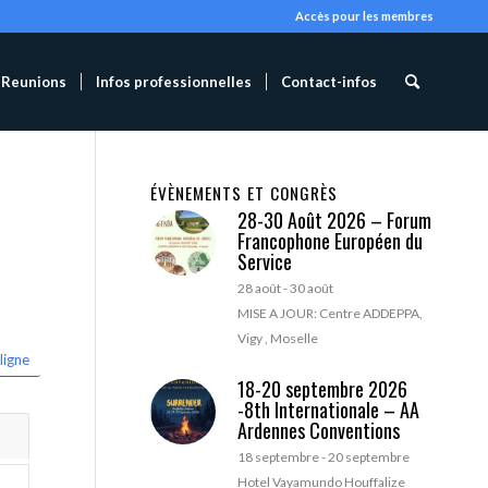
Accès pour les membres
Reunions
Infos professionnelles
Contact-infos
ÉVÈNEMENTS ET CONGRÈS
28-30 Août 2026 – Forum
Francophone Européen du
Service
28 août
-
30 août
MISE A JOUR: Centre ADDEPPA,
Vigy , Moselle
ligne
18-20 septembre 2026
-8th Internationale – AA
Ardennes Conventions
18 septembre
-
20 septembre
Hotel Vayamundo Houffalize