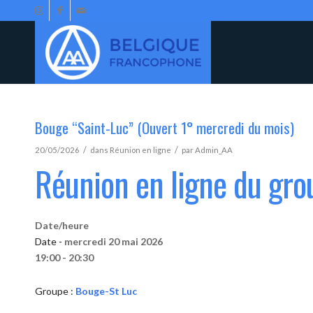
Bouge “Saint-Luc” (Ouvert 1° mercredi du mois)
/
/
20/05/2026
dans
Réunion en ligne
par
Admin_AA
Réunion en ligne du gr
Date/heure
Date -
mercredi 20 mai 2026
19:00 - 20:30
Groupe :
Bouge-St Luc