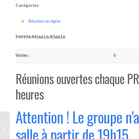
Catégories
Réunion en ligne
P49994/M36616/R36616
Visites :
0
Réunions ouvertes chaque PR
heures
Attention ! Le groupe n’
Bouge “Saint-Luc” (Ouvert 1°
salle à partir de 19h15
mercredi du mois)