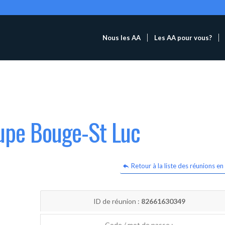
Nous les AA
Les AA pour vous?
oupe Bouge-St Luc
Retour à la liste des réunions en 
ID de réunion :
82661630349
Code / mot de passe :