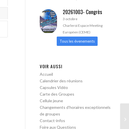
20261003- Congrès
3 octobre
Charleroi Espace Meeting
Européen (CEME)
Tous les évenements
VOIR AUSSI
Accueil
Calendrier des réunions
Capsules Vidéo
Carte des Groupes
Cellule jeune
Changements d’horaires exceptionnels
de groupes
Bo
Contact-infos
me
Foire aux Questions