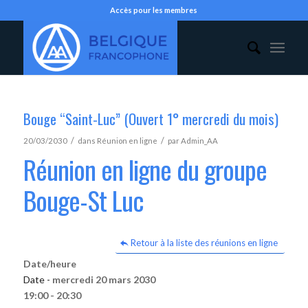
Accès pour les membres
Bouge “Saint-Luc” (Ouvert 1° mercredi du mois)
/
/
20/03/2030
dans
Réunion en ligne
par
Admin_AA
Réunion en ligne du groupe
Bouge-St Luc
Retour à la liste des réunions en ligne
Date/heure
Date -
mercredi 20 mars 2030
19:00 - 20:30