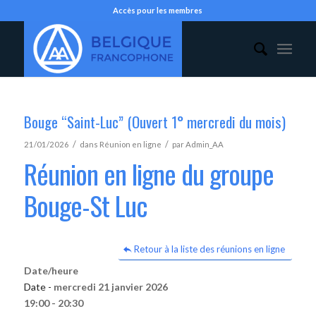
Accès pour les membres
Bouge “Saint-Luc” (Ouvert 1° mercredi du mois)
/
/
21/01/2026
dans
Réunion en ligne
par
Admin_AA
Réunion en ligne du groupe
Bouge-St Luc
Retour à la liste des réunions en ligne
Date/heure
Date -
mercredi 21 janvier 2026
19:00 - 20:30