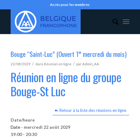
Accès pour les membres
Bouge “Saint-Luc” (Ouvert 1° mercredi du mois)
/
/
22/08/2029
dans
Réunion en ligne
par
Admin_AA
Réunion en ligne du groupe
Bouge-St Luc
Retour à la liste des réunions en ligne
Date/heure
Date -
mercredi 22 août 2029
19:00 - 20:30