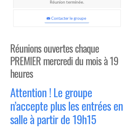
Réunion terminée.
Contacter le groupe
Réunions ouvertes chaque
PREMIER mercredi du mois à 19
heures
Attention ! Le groupe
n’accepte plus les entrées en
salle à partir de 19h15