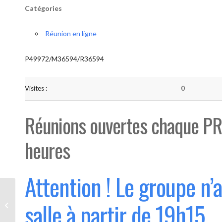
Catégories
Réunion en ligne
P49972/M36594/R36594
Visites :
0
Réunions ouvertes chaque PR
heures
Attention ! Le groupe n’
Bouge “Saint-Luc” (Ouvert 1°
salle à partir de 19h15
mercredi du mois)