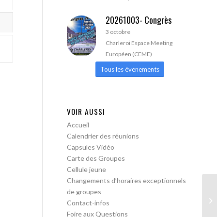
20261003- Congrès
3 octobre
Charleroi Espace Meeting
Européen (CEME)
Tous les évenements
VOIR AUSSI
Accueil
Calendrier des réunions
Capsules Vidéo
Carte des Groupes
Cellule jeune
Changements d’horaires exceptionnels
de groupes
Bo
Contact-infos
me
Foire aux Questions