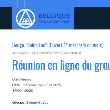
Bouge “Saint-Luc” (Ouvert 1° mercredi du mois)
/
/
23/07/2025
dans
Réunion en ligne
par
Admin_AA
Réunion en ligne du gr
Date/heure
Date -
mercredi 23 juillet 2025
19:00 - 20:30
Groupe :
Bouge-St Luc