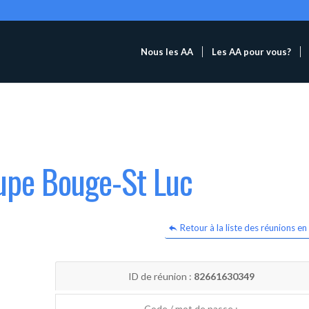
Nous les AA
Les AA pour vous?
oupe Bouge-St Luc
Retour à la liste des réunions en 
ID de réunion :
82661630349
Code / mot de passe :