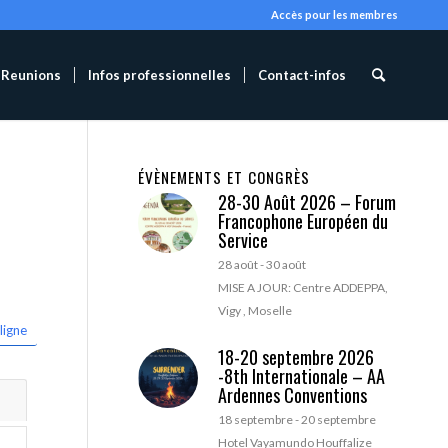
Accès pour les membres
Reunions
Infos professionnelles
Contact-infos
ÉVÈNEMENTS ET CONGRÈS
28-30 Août 2026 – Forum
Francophone Européen du
Service
28 août
-
30 août
MISE A JOUR: Centre ADDEPPA,
Vigy , Moselle
ligne
18-20 septembre 2026
-8th Internationale – AA
Ardennes Conventions
18 septembre
-
20 septembre
Hotel Vayamundo Houffalize