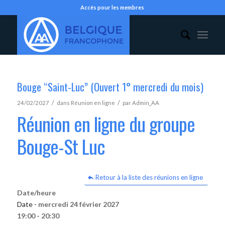
Accès pour les membres
Bouge “Saint-Luc” (Ouvert 1° mercredi du mois)
/
/
24/02/2027
dans
Réunion en ligne
par
Admin_AA
Réunion en ligne du groupe
Bouge-St Luc
Retour à la liste des réunions en ligne
Date/heure
Date -
mercredi 24 février 2027
19:00 - 20:30