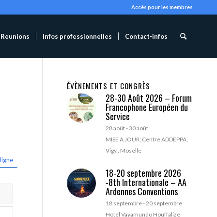
Accès pour les membres
Reunions
Infos professionnelles
Contact-infos
ÉVÈNEMENTS ET CONGRÈS
28-30 Août 2026 – Forum
Francophone Européen du
Service
28 août
-
30 août
MISE A JOUR: Centre ADDEPPA,
Vigy , Moselle
ligne
18-20 septembre 2026
-8th Internationale – AA
Ardennes Conventions
18 septembre
-
20 septembre
Hotel Vayamundo Houffalize