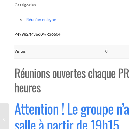
Catégories
Réunion en ligne
P49982/M36604/R36604
Visites :
0
Réunions ouvertes chaque PR
heures
Attention ! Le groupe n’
Bouge “Saint-Luc” (Ouvert 1°
salle à partir de 19h15
mercredi du mois)