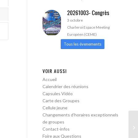
20261003- Congrès
3 octobre
Charleroi Espace Meeting
Européen (CEME)
Tous les évenements
VOIR AUSSI
Accueil
Calendrier des réunions
Capsules Vidéo
Carte des Groupes
Cellule jeune
Changements d’horaires exceptionnels
de groupes
Bo
Contact-infos
me
Foire aux Questions