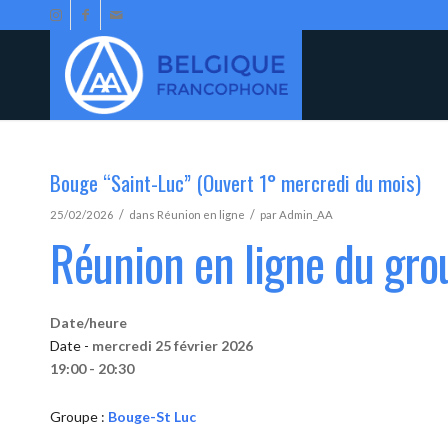
Bouge “Saint-Luc” (Ouvert 1° mercredi du mois)
/
/
25/02/2026
dans
Réunion en ligne
par
Admin_AA
Réunion en ligne du gr
Date/heure
Date -
mercredi 25 février 2026
19:00 - 20:30
Groupe :
Bouge-St Luc