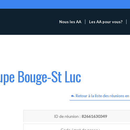
Nous les AA
Les AA pour vous?
oupe Bouge-St Luc
Retour à la liste des réunions en 
ID de réunion :
82661630349
Code / mot de passe :