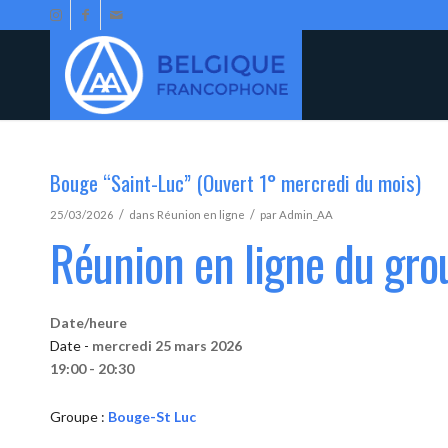
Bouge “Saint-Luc” (Ouvert 1° mercredi du mois)
/
/
25/03/2026
dans
Réunion en ligne
par
Admin_AA
Réunion en ligne du gr
Date/heure
Date -
mercredi 25 mars 2026
19:00 - 20:30
Groupe :
Bouge-St Luc