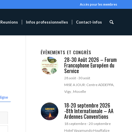
Accès pour les membres
Reunions
Infos professionnelles
Contact-infos
ÉVÈNEMENTS ET CONGRÈS
28-30 Août 2026 – Forum
Francophone Européen du
Service
28 août
-
30 août
MISE A JOUR: Centre ADDEPPA,
Vigy , Moselle
ligne
18-20 septembre 2026
-8th Internationale – AA
Ardennes Conventions
18 septembre
-
20 septembre
Hotel Vayamundo Houffalize