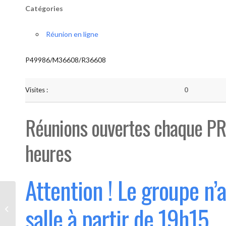
Catégories
Réunion en ligne
P49986/M36608/R36608
Visites :
0
Réunions ouvertes chaque PR
heures
Attention ! Le groupe n’
Bouge “Saint-Luc” (Ouvert 1°
salle à partir de 19h15
mercredi du mois)