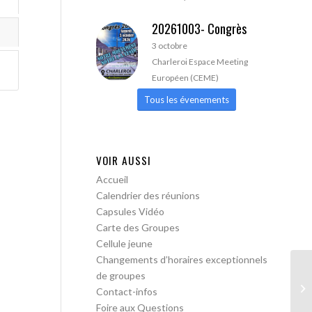
20261003- Congrès
3 octobre
Charleroi Espace Meeting
Européen (CEME)
Tous les évenements
VOIR AUSSI
Accueil
Calendrier des réunions
Capsules Vidéo
Carte des Groupes
Cellule jeune
Changements d’horaires exceptionnels
de groupes
Bo
Contact-infos
me
Foire aux Questions