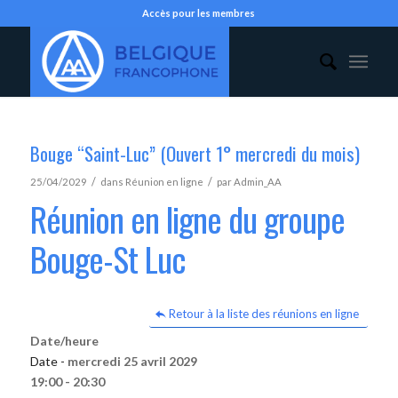
Accès pour les membres
Bouge “Saint-Luc” (Ouvert 1° mercredi du mois)
/
/
25/04/2029
dans
Réunion en ligne
par
Admin_AA
Réunion en ligne du groupe
Bouge-St Luc
Retour à la liste des réunions en ligne
Date/heure
Date -
mercredi 25 avril 2029
19:00 - 20:30