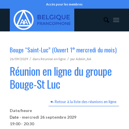
Accès pour les membres
Bouge “Saint-Luc” (Ouvert 1° mercredi du mois)
/
/
26/09/2029
dans
Réunion en ligne
par
Admin_AA
Réunion en ligne du groupe
Bouge-St Luc
Retour à la liste des réunions en ligne
Date/heure
Date -
mercredi 26 septembre 2029
19:00 - 20:30