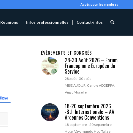
Accès pour les membres
Reunions
Infos professionnelles
Contact-infos
ÉVÈNEMENTS ET CONGRÈS
28-30 Août 2026 – Forum
Francophone Européen du
Service
28 août
-
30 août
MISE A JOUR: Centre ADDEPPA,
Vigy , Moselle
ligne
18-20 septembre 2026
-8th Internationale – AA
Ardennes Conventions
18 septembre
-
20 septembre
Hotel Vayamundo Houffalize