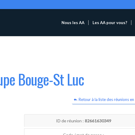
Nous les AA
Les AA pour vous?
oupe Bouge-St Luc
Retour à la liste des réunions en 
ID de réunion :
82661630349
Code / mot de passe :