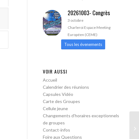
20261003- Congrès
3 octobre
Charleroi Espace Meeting
Européen (CEME)
Tous les évenements
VOIR AUSSI
Accueil
Calendrier des réunions
Capsules Vidéo
Carte des Groupes
Cellule jeune
Changements d’horaires exceptionnels
de groupes
Bo
Contact-infos
me
Foire aux Questions