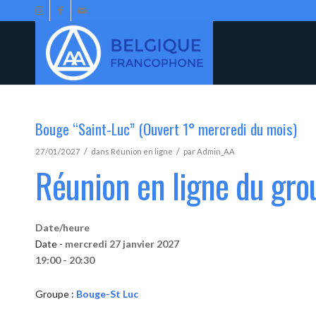
Bouge “Saint-Luc” (Ouvert 1° mercredi du mois)
/
/
27/01/2027
dans
Réunion en ligne
par
Admin_AA
Réunion en ligne du gr
Date/heure
Date -
mercredi 27 janvier 2027
19:00 - 20:30
Groupe :
Bouge-St Luc