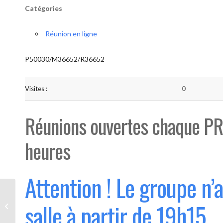
Catégories
Réunion en ligne
P50030/M36652/R36652
Visites :
0
Réunions ouvertes chaque PR
heures
Attention ! Le groupe n’
Bouge “Saint-Luc” (Ouvert 1°
salle à partir de 19h15
mercredi du mois)