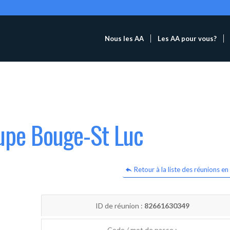
Nous les AA
Les AA pour vous?
oupe Bouge-St Luc
Retour à la liste des réunions en 
ID de réunion :
82661630349
Code / mot de passe :