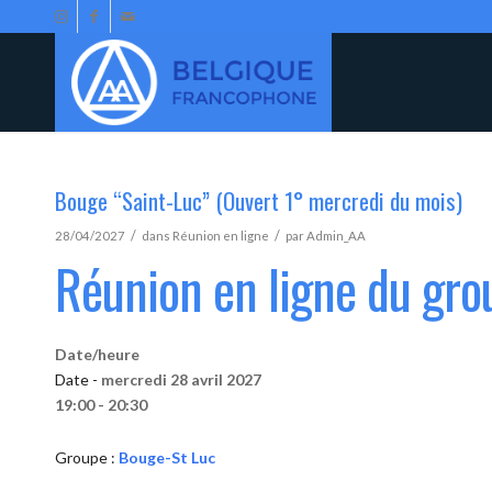
Bouge “Saint-Luc” (Ouvert 1° mercredi du mois)
/
/
28/04/2027
dans
Réunion en ligne
par
Admin_AA
Réunion en ligne du gr
Date/heure
Date -
mercredi 28 avril 2027
19:00 - 20:30
Groupe :
Bouge-St Luc