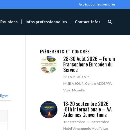
Accès pour les membres
Reunions
Infos professionnelles
Contact-infos
ÉVÈNEMENTS ET CONGRÈS
28-30 Août 2026 – Forum
Francophone Européen du
Service
28 août
-
30 août
MISE A JOUR: Centre ADDEPPA,
Vigy , Moselle
ligne
18-20 septembre 2026
-8th Internationale – AA
Ardennes Conventions
18 septembre
-
20 septembre
Hotel Vayamundo Houffalize