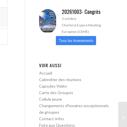
20261003- Congrès
3 octobre
Charleroi Espace Meeting
Européen (CEME)
Tous les évenements
VOIR AUSSI
Accueil
Calendrier des réunions
Capsules Vidéo
Carte des Groupes
Cellule jeune
Changements d’horaires exceptionnels
de groupes
Bo
Contact-infos
me
Foire aux Questions