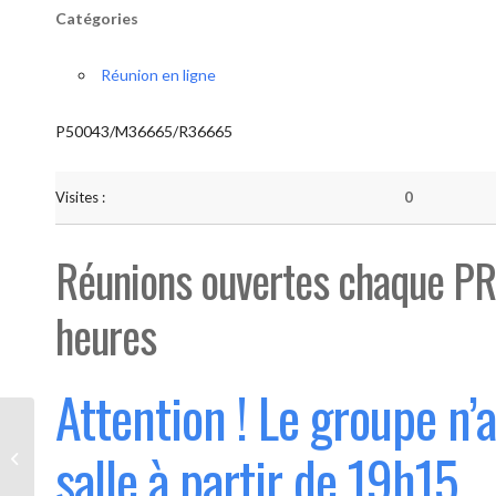
Catégories
Réunion en ligne
P50043/M36665/R36665
Visites :
0
Réunions ouvertes chaque PR
heures
Attention ! Le groupe n’
Bouge “Saint-Luc” (Ouvert 1°
salle à partir de 19h15
mercredi du mois)