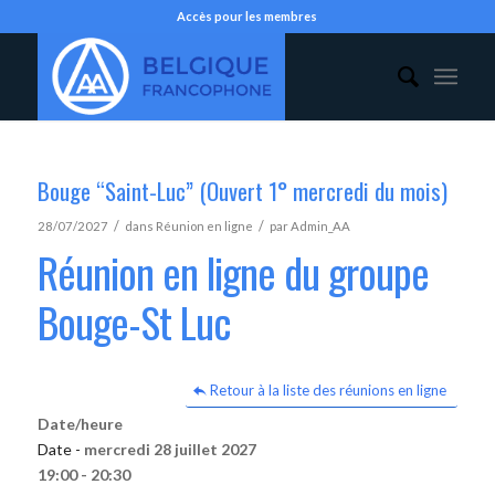
Accès pour les membres
Bouge “Saint-Luc” (Ouvert 1° mercredi du mois)
/
/
28/07/2027
dans
Réunion en ligne
par
Admin_AA
Réunion en ligne du groupe
Bouge-St Luc
Retour à la liste des réunions en ligne
Date/heure
Date -
mercredi 28 juillet 2027
19:00 - 20:30