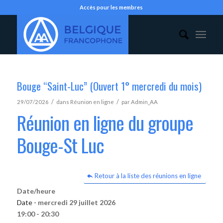
Accès pour les membres
Bouge “Saint-Luc” (Ouvert 1° mercredi du mois)
/
/
29/07/2026
dans
Réunion en ligne
par
Admin_AA
Réunion en ligne du groupe
Bouge-St Luc
Retour à la liste des réunions en ligne
Date/heure
Date -
mercredi 29 juillet 2026
19:00 - 20:30