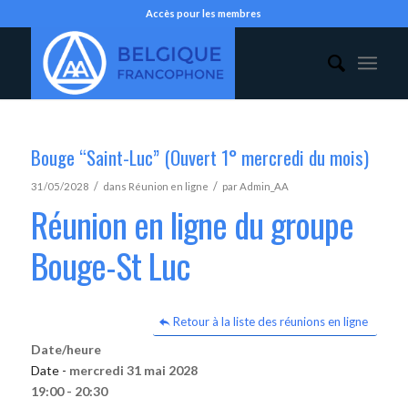
Accès pour les membres
Bouge “Saint-Luc” (Ouvert 1° mercredi du mois)
/
/
31/05/2028
dans
Réunion en ligne
par
Admin_AA
Réunion en ligne du groupe
Bouge-St Luc
Retour à la liste des réunions en ligne
Date/heure
Date -
mercredi 31 mai 2028
19:00 - 20:30