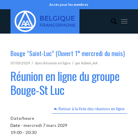
Accès pour les membres
Bouge “Saint-Luc” (Ouvert 1° mercredi du mois)
/
/
07/03/2029
dans
Réunion en ligne
par
Admin_AA
Réunion en ligne du groupe
Bouge-St Luc
Retour à la liste des réunions en ligne
Date/heure
Date -
mercredi 7 mars 2029
19:00 - 20:30