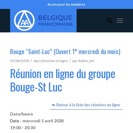
Accès pour les membres
Bouge “Saint-Luc” (Ouvert 1° mercredi du mois)
/
/
05/04/2028
dans
Réunion en ligne
par
Admin_AA
Réunion en ligne du groupe
Bouge-St Luc
Retour à la liste des réunions en ligne
Date/heure
Date -
mercredi 5 avril 2028
19:00 - 20:30