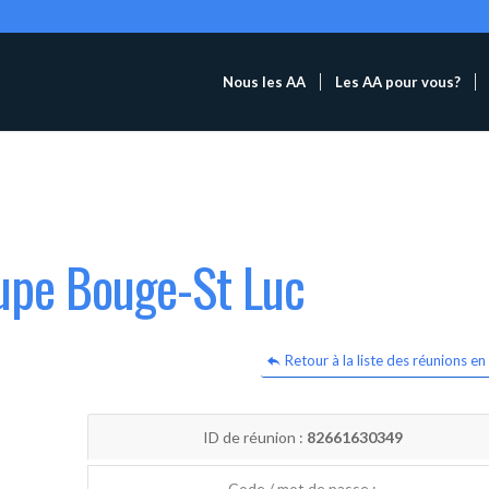
Nous les AA
Les AA pour vous?
oupe Bouge-St Luc
Retour à la liste des réunions en 
ID de réunion :
82661630349
Code / mot de passe :