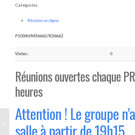
Catégories
Réunion en ligne
P50040/M36662/R36662
Visites :
0
Réunions ouvertes chaque PR
heures
Attention ! Le groupe n’
Bouge “Saint-Luc” (Ouvert 1°
salle à partir de 19h15
mercredi du mois)