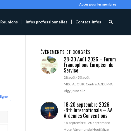
Accès pour les membres
Reunions
Infos professionnelles
Contact-infos
ÉVÈNEMENTS ET CONGRÈS
28-30 Août 2026 – Forum
Francophone Européen du
Service
28 août
-
30 août
MISE A JOUR: Centre ADDEPPA,
Vigy , Moselle
ligne
18-20 septembre 2026
-8th Internationale – AA
Ardennes Conventions
18 septembre
-
20 septembre
Hotel Vayamundo Houffalize