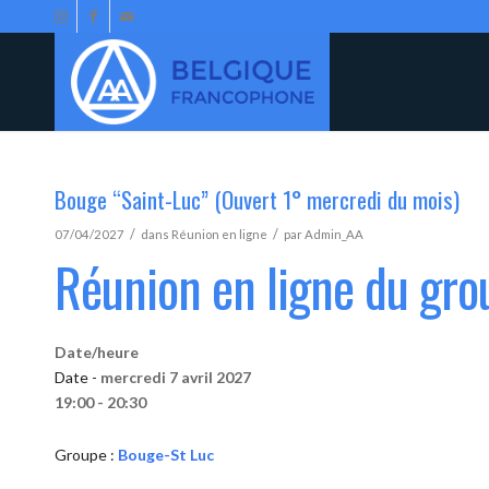
Bouge “Saint-Luc” (Ouvert 1° mercredi du mois)
/
/
07/04/2027
dans
Réunion en ligne
par
Admin_AA
Réunion en ligne du gr
Date/heure
Date -
mercredi 7 avril 2027
19:00 - 20:30
Groupe :
Bouge-St Luc