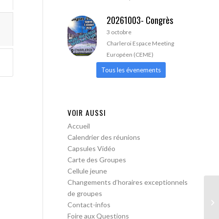
20261003- Congrès
3 octobre
Charleroi Espace Meeting
Européen (CEME)
Tous les évenements
VOIR AUSSI
Accueil
Calendrier des réunions
Capsules Vidéo
Carte des Groupes
Cellule jeune
Changements d’horaires exceptionnels
de groupes
Bo
Contact-infos
me
Foire aux Questions