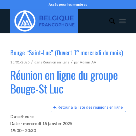
Accès pour les membres
Bouge “Saint-Luc” (Ouvert 1° mercredi du mois)
/
/
15/01/2025
dans
Réunion en ligne
par
Admin_AA
Réunion en ligne du groupe
Bouge-St Luc
Retour à la liste des réunions en ligne
Date/heure
Date -
mercredi 15 janvier 2025
19:00 - 20:30