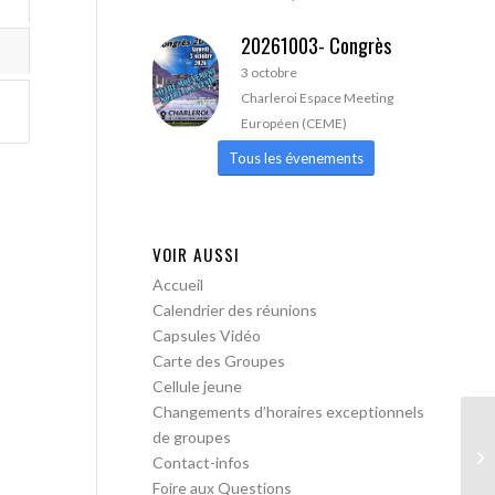
20261003- Congrès
3 octobre
Charleroi Espace Meeting
Européen (CEME)
Tous les évenements
VOIR AUSSI
Accueil
Calendrier des réunions
Capsules Vidéo
Carte des Groupes
Cellule jeune
Changements d’horaires exceptionnels
de groupes
Bo
Contact-infos
me
Foire aux Questions