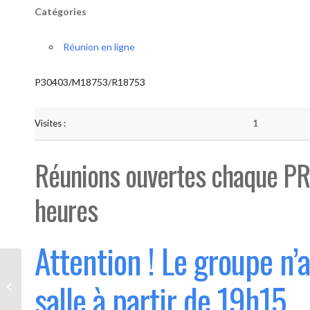
Catégories
Réunion en ligne
P30403/M18753/R18753
Visites :
1
Réunions ouvertes chaque PR
heures
Attention ! Le groupe n’
Bouge “Saint-Luc” (Ouvert 1°
salle à partir de 19h15
mercredi du mois)