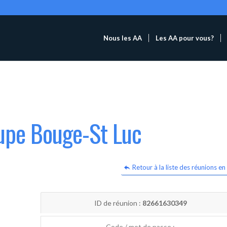
Nous les AA
Les AA pour vous?
oupe Bouge-St Luc
Retour à la liste des réunions en 
ID de réunion :
82661630349
Code / mot de passe :