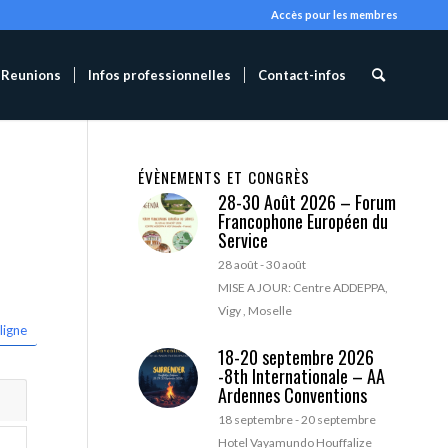
Accès pour les membres
Reunions
Infos professionnelles
Contact-infos
ÉVÈNEMENTS ET CONGRÈS
28-30 Août 2026 – Forum
Francophone Européen du
Service
28 août
-
30 août
MISE A JOUR: Centre ADDEPPA,
Vigy , Moselle
ligne
18-20 septembre 2026
-8th Internationale – AA
Ardennes Conventions
18 septembre
-
20 septembre
Hotel Vayamundo Houffalize