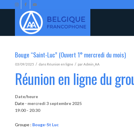
Bouge “Saint-Luc” (Ouvert 1° mercredi du mois)
/
/
03/09/2025
dans
Réunion en ligne
par
Admin_AA
Réunion en ligne du gr
Date/heure
Date -
mercredi 3 septembre 2025
19:00 - 20:30
Groupe :
Bouge-St Luc