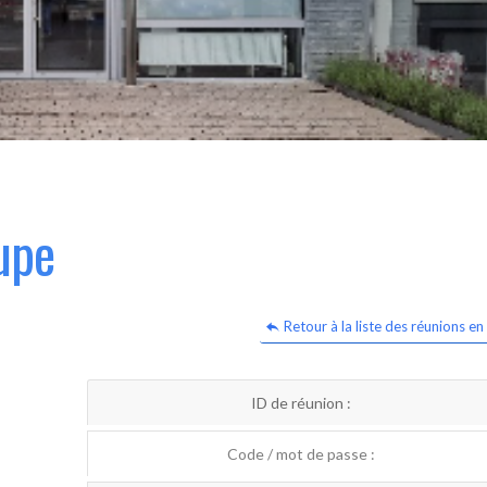
upe
Retour à la liste des réunions en 
ID de réunion :
Code / mot de passe :