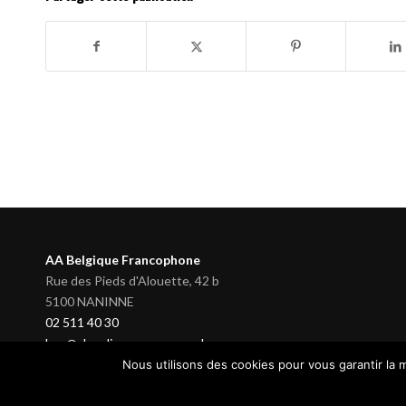
AA Belgique Francophone
Rue des Pieds d'Alouette, 42 b
5100 NANINNE
02 511 40 30
bsg@alcooliquesanonymes.be
Nous utilisons des cookies pour vous garantir la m