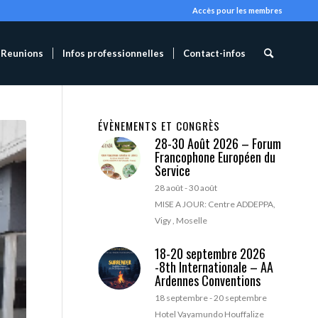
Accès pour les membres
Reunions
Infos professionnelles
Contact-infos
ÉVÈNEMENTS ET CONGRÈS
28-30 Août 2026 – Forum
Francophone Européen du
Service
28 août
-
30 août
MISE A JOUR: Centre ADDEPPA,
Vigy , Moselle
18-20 septembre 2026
-8th Internationale – AA
Ardennes Conventions
18 septembre
-
20 septembre
Hotel Vayamundo Houffalize