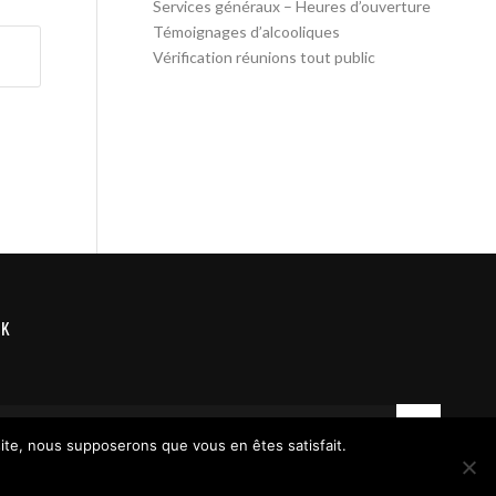
Services généraux – Heures d’ouverture
Témoignages d’alcooliques
Vérification réunions tout public
OK
 site, nous supposerons que vous en êtes satisfait.
Contact us