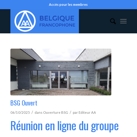
Accès pour les membres
BSG Ouvert
/
/
06/10/2025
dans
Ouverture BSG
par
Editeur AA
Réunion en ligne du groupe