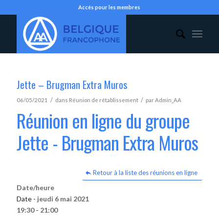
Accès pour les membres
Jette – Brugman Extra Muros
/
/
06/05/2021
dans
Réunion de rétablissement
par
Admin_AA
Réunion en ligne du groupe
Jette - Brugman Extra Muros
Retour à la liste des réunions en ligne
Date/heure
Date -
jeudi 6 mai 2021
19:30 - 21:00